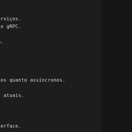
rviços.
ço gRPC.
m.
os quanto assíncronos.
s atuais.
terface.