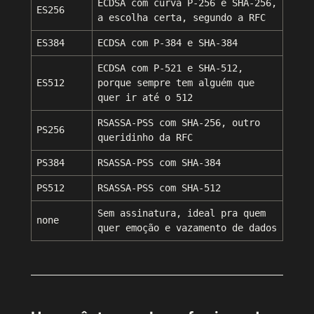
ECDSA com curva P-256 e SHA-256,
ES256
a escolha certa, segundo a RFC
ES384
ECDSA com P-384 e SHA-384
ECDSA com P-521 e SHA-512,
ES512
porque sempre tem alguém que
quer ir até o 512
RSASSA-PSS com SHA-256, outro
PS256
queridinho da RFC
PS384
RSASSA-PSS com SHA-384
PS512
RSASSA-PSS com SHA-512
Sem assinatura, ideal pra quem
none
quer emoção e vazamento de dados