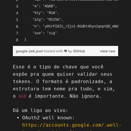
    "e": "AQAB",
    "kty": "RSA",
    "alg": "RS256",
    "n": "yOSrFI0IS_rZjn1-RGdKt4hyn2qnptQO_mNdKC6A1h
    "use": "sig"
}
google-jwk.json
hosted with ❤ by
GitHub
view raw
Esse é o tipo de chave que você
expõe pra quem quiser validar seus
tokens. O formato é padronizado, a
estrutura tem nome pra tudo, e sim,
o
é importante. Não ignora.
kid
Dá um ligo ao vivo:
OAuth2 well known:
https://accounts.google.com/.well-