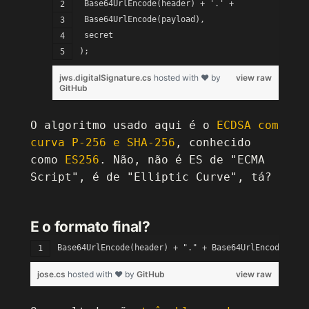
 Base64UrlEncode(header) + '.' +
 Base64UrlEncode(payload),
 secret
);
jws.digitalSignature.cs
hosted with ❤ by
view raw
GitHub
O algoritmo usado aqui é o
ECDSA com
curva P-256 e SHA-256
, conhecido
como
ES256
. Não, não é ES de "ECMA
Script", é de "Elliptic Curve", tá?
E o formato final?
Base64UrlEncode(header) + "." + Base64UrlEncode(palo
jose.cs
hosted with ❤ by
GitHub
view raw