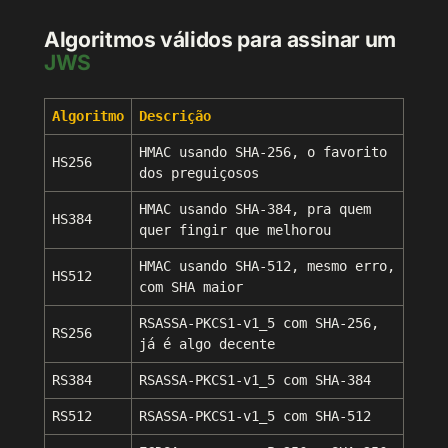
Algoritmos válidos para assinar um
JWS
Algoritmo
Descrição
HMAC usando SHA-256, o favorito
HS256
dos preguiçosos
HMAC usando SHA-384, pra quem
HS384
quer fingir que melhorou
HMAC usando SHA-512, mesmo erro,
HS512
com SHA maior
RSASSA-PKCS1-v1_5 com SHA-256,
RS256
já é algo decente
RS384
RSASSA-PKCS1-v1_5 com SHA-384
RS512
RSASSA-PKCS1-v1_5 com SHA-512