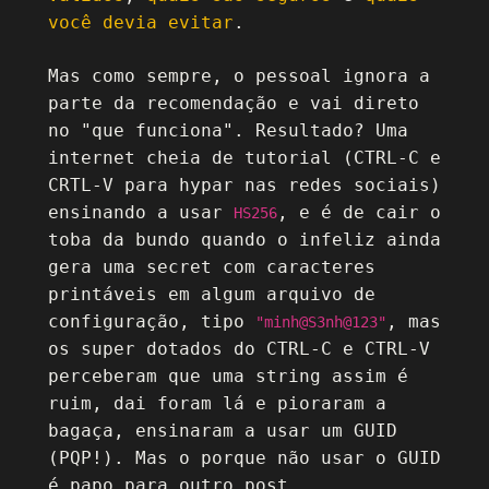
você devia evitar
.
Mas como sempre, o pessoal ignora a
parte da recomendação e vai direto
no "que funciona". Resultado? Uma
internet cheia de tutorial (CTRL-C e
CRTL-V para hypar nas redes sociais)
ensinando a usar
, e é de cair o
HS256
toba da bundo quando o infeliz ainda
gera uma secret com caracteres
printáveis em algum arquivo de
configuração, tipo
, mas
"minh@S3nh@123"
os super dotados do CTRL-C e CTRL-V
perceberam que uma string assim é
ruim, dai foram lá e pioraram a
bagaça, ensinaram a usar um GUID
(PQP!). Mas o porque não usar o GUID
é papo para outro post.