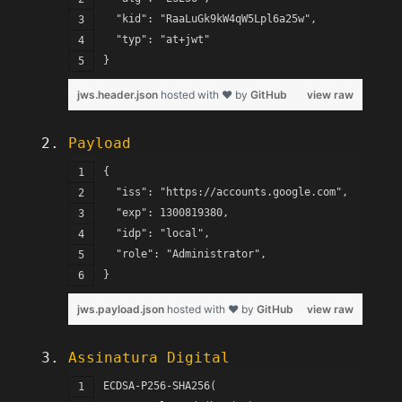
  "kid": "RaaLuGk9kW4qW5Lpl6a25w",
  "typ": "at+jwt"
}
jws.header.json
hosted with ❤ by
GitHub
view raw
Payload
{
  "iss": "https://accounts.google.com",
  "exp": 1300819380,
  "idp": "local",
  "role": "Administrator",
}
jws.payload.json
hosted with ❤ by
GitHub
view raw
Assinatura Digital
ECDSA-P256-SHA256(