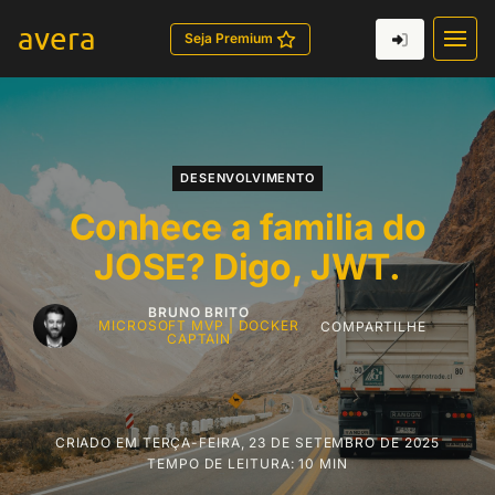
avera
Seja Premium
DESENVOLVIMENTO
Conhece a familia do
JOSE? Digo, JWT.
BRUNO BRITO
MICROSOFT MVP | DOCKER
COMPARTILHE
CAPTAIN
CRIADO EM
TERÇA-FEIRA, 23 DE SETEMBRO DE 2025
TEMPO DE LEITURA: 10 MIN