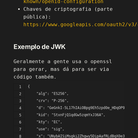
known/openid-configuration
Chaves de criptografia (parte
pública):
https://www.googleapis.com/oauth2/v3/
Exemplo de JWK
Geralmente a gente usa o openssl
para gerar, mas dá para ser via
código também.
{
    "alg": "ES256",
    "crv": "P-256",
    "d": "GeGnkI-5L17hIAiOBpg9Eh5zpd0e_HDqOP9hKrv7N
    "kid": "StxnFjQ1qdGw5zqmYxJ36A",
    "kty": "EC",
    "use": "sig",
    "x": "UNybAISiMsgki2Zhgwy5DipAafRLdBqX0e3L1594P