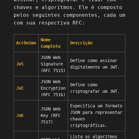
chaves e algoritmos. Ele é composto
pelos seguintes componentes, cada um
com sua respectiva RFC:
Nome
Acrônimo
Descrição
Completo
JSON Web
Define como assinar
JWS
Signature
digitalmente um JWT.
(RFC 7515)
JSON Web
Define como
JWE
Encryption
criptografar um JWT.
(RFC 7516)
Especifica um formato
JSON Web
JSON para representar
JWK
Key (RFC
chaves
7517)
criptográficas.
Lista os algoritmos