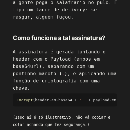
a gente pega o salafrario no pulo. É
tipo um lacre de delivery: se
rasgar, alguém fuçou.
Como funciona a tal assinatura?
A assinatura é gerada juntando o
Header com o Payload (ambos em
base64url), separando com um
pontinho maroto (
), e aplicando uma
.
função de criptografia com uma
chave.
Copy
Encrypt
(
header
-
em
-
base64 
+
'.'
+
 payload
-
em
-
base
(Isso aí é só ilustrativo, não vá copiar e
colar achando que fez segurança.)