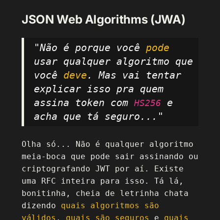
JSON Web Algorithms (JWA)
"Não é porque você
pode
usar qualquer algoritmo que
você
deve
. Mas vai tentar
explicar isso pra quem
assina token com
e
HS256
acha que tá seguro..."
Olha só... Não é qualquer algoritmo
meia-boca que pode sair assinando ou
criptografando JWT por aí. Existe
uma RFC inteira para isso. Tá lá,
bonitinha, cheia de letrinha chata
dizendo
quais algoritmos são
válidos
,
quais são seguros
e
quais