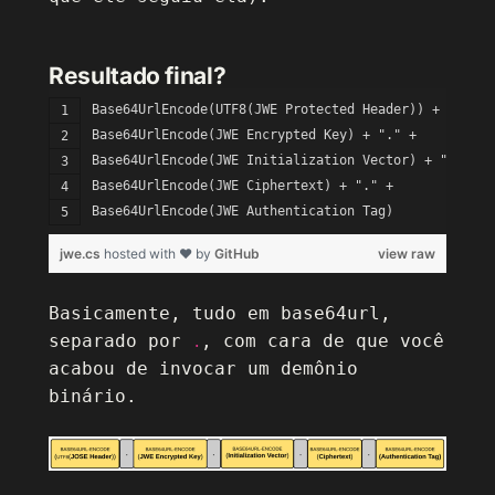
Resultado final?
Base64UrlEncode(UTF8(JWE Protected Header)) + "." +
Base64UrlEncode(JWE Encrypted Key) + "." +
Base64UrlEncode(JWE Initialization Vector) + "." +
Base64UrlEncode(JWE Ciphertext) + "." +
Base64UrlEncode(JWE Authentication Tag)
jwe.cs
hosted with ❤ by
GitHub
view raw
Basicamente, tudo em base64url,
separado por
, com cara de que você
.
acabou de invocar um demônio
binário.