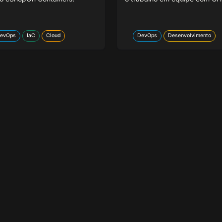
evOps
IaC
Cloud
DevOps
Desenvolvimento