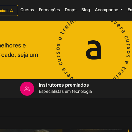
Cursos
Formações
Drops
Blog
Acompanhe
E
emium
melhores e
rcado, seja um
Instrutores premiados
Especialistas em tecnologia