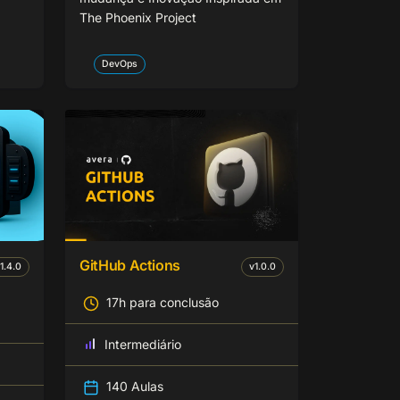
The Phoenix Project
DevOps
GitHub Actions
1.4.0
v
1.0.0
17h para conclusão
Intermediário
140 Aulas