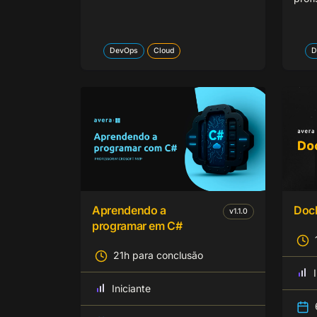
DevOps
Cloud
D
Aprendendo a
Doc
v
1.1.0
programar em C#
21h para conclusão
Iniciante