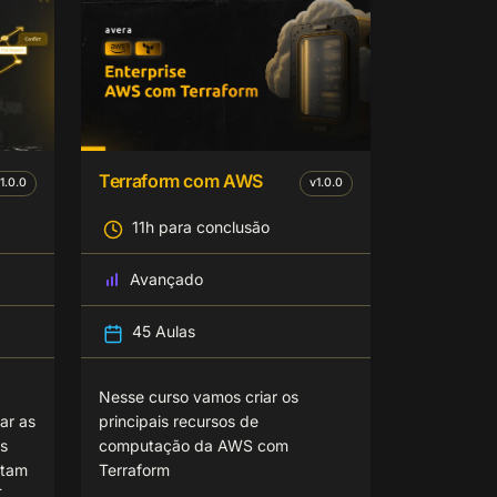
Terraform com AWS
1.0.0
v
1.0.0
11h para conclusão
Avançado
45 Aulas
Nesse curso vamos criar os
ar as
principais recursos de
is
computação da AWS com
itam
Terraform
T