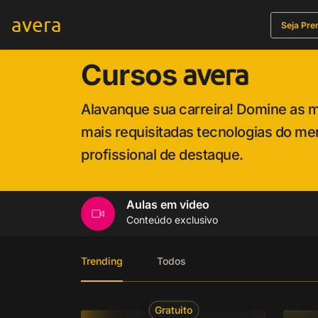
avera
Seja Pr
Cursos
avera
Alavanque sua carreira! Domine as 
mais requisitadas tecnologias do me
profissional de destaque.
Aulas em video
Conteúdo exclusivo
Trending
Todos
Gratuito