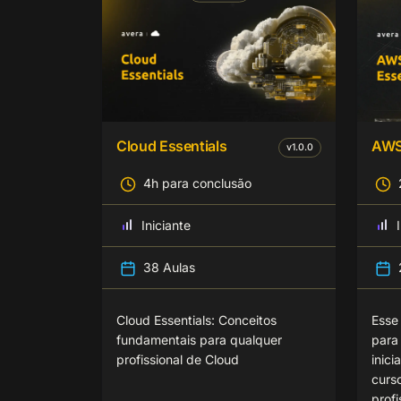
Cloud Essentials
AWS 
v
1.0.0
4h para conclusão
Iniciante
38 Aulas
Cloud Essentials: Conceitos
Esse
fundamentais para qualquer
para
profissional de Cloud
inic
curs
profi