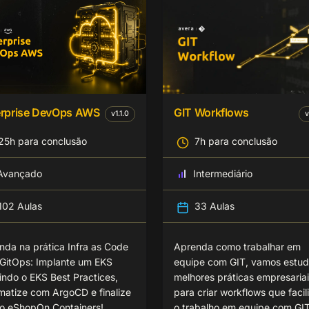
erprise DevOps AWS
GIT Workflows
v
1.1.0
v
25h para conclusão
7h para conclusão
Avançado
Intermediário
102 Aulas
33 Aulas
nda na prática Infra as Code
Aprenda como trabalhar em
GitOps: Implante um EKS
equipe com GIT, vamos estud
indo o EKS Best Practices,
melhores práticas empresaria
matize com ArgoCD e finalize
para criar workflows que facil
o eShopOn Containers!
o trabalho em equipe com GI