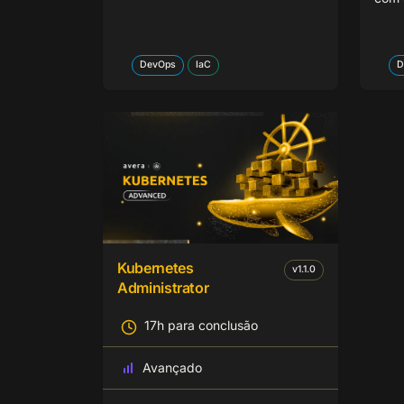
DevOps
IaC
D
Kubernetes
v
1.1.0
Administrator
17h para conclusão
Avançado