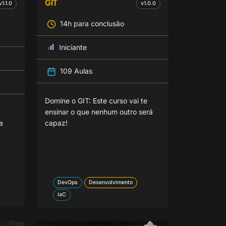
GIT
v
1.1.0
v
1.0.0
14h para conclusão
Iniciante
109 Aulas
Domine o GIT: Este curso vai te
ensinar o que nenhum outro será
a
capaz!
DevOps
Desenvolvimento
IaC