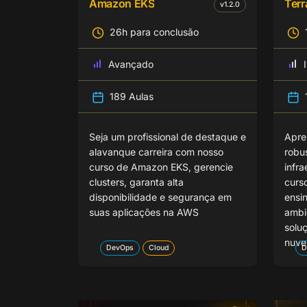
Amazon EKS
Terr
v
1.2.0
26h para conclusão
Avançado
189 Aulas
Seja um profissional de destaque e
Apre
alavanque carreira com nosso
robus
curso de Amazon EKS, gerencie
infr
clusters, garanta alta
curso
disponibilidade e segurança em
ensi
suas aplicações na AWS
ambie
solu
nuv
DevOps
Cloud
D