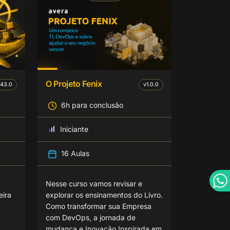
O Projeto Fenix
.43.0
v
1.0.0
6h para conclusão
Iniciante
16 Aulas
Nesse curso vamos revisar e
eira
explorar os ensinamentos do Livro.
Como transformar sua Empresa
com DevOps, a jornada de
mudança e Inovação Inspirada em