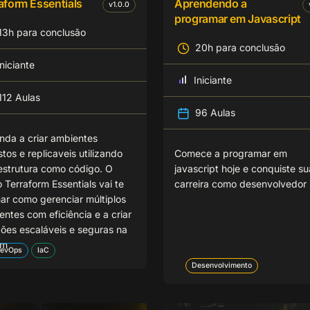
aform Essentials
Aprendendo a
v
1.0.0
programar em Javascript
13h para conclusão
20h para conclusão
Iniciante
Iniciante
112 Aulas
96 Aulas
nda a criar ambientes
tos e replicaveis utilizando
Comece a programar em
aestrutura como código. O
javascript hoje e conquiste su
 Terraform Essentials vai te
carreira como desenvolvedor
nar como gerenciar múltiplos
ntes com eficiência e a criar
ções escaláveis e seguras na
em
evOps
IaC
Desenvolvimento