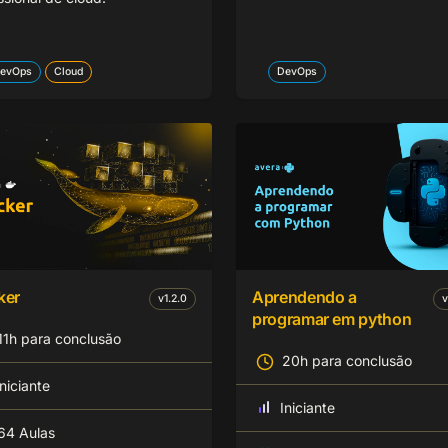
evOps
Cloud
DevOps
ker
Aprendendo a
v
1.2.0
v
programar em python
11h para conclusão
20h para conclusão
Iniciante
Iniciante
64 Aulas