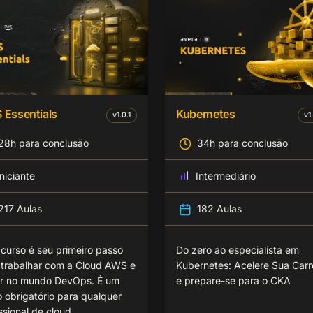
Essentials
Kubernetes
v
1.0.1
v
1
28h para conclusão
34h para conclusão
Iniciante
Intermediário
217 Aulas
182 Aulas
 curso é seu primeiro passo
Do zero ao especialista em
 trabalhar com a Cloud AWS e
Kubernetes: Acelere Sua Carr
iar no mundo DevOps. É um
e prepare-se para o CKA
o obrigatório para qualquer
ssional de cloud.